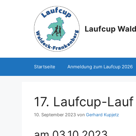
Zum
Inhalt
springen
Laufcup Wal
Startseite
Anmeldung zum Laufcup 2026
17. Laufcup-Lauf
10. September 2023
von
Gerhard Kupjetz
am 03.10.2023