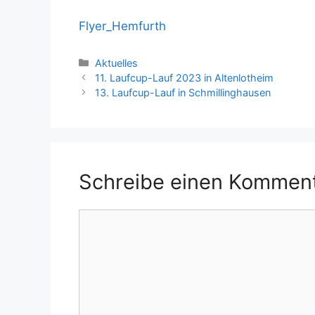
Flyer_Hemfurth
Kategorien
Aktuelles
11. Laufcup-Lauf 2023 in Altenlotheim
13. Laufcup-Lauf in Schmillinghausen
Schreibe einen Kommen
Kommentar