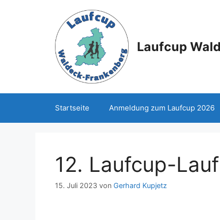
Zum
Inhalt
springen
Laufcup Wal
Startseite
Anmeldung zum Laufcup 2026
12. Laufcup-Lau
15. Juli 2023
von
Gerhard Kupjetz